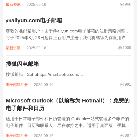
App 进行了策略调整。花瓣邮箱 App 将于 2024年12月31日正式切
966
最新资讯
2025-09-16
换到电子邮件 App，届时将无法再从应用市场下载花瓣邮箱 App。
您已安...
@aliyun.com电子邮箱
尊敬的准邮箱用户：由于@aliyun.com电子邮箱的注册策略调整，
将于2025年3月26日起停止新用户注册；我们将继续为存量用户提
供稳定服务，具体开放时间请留意后续通知。提示：已注册用户不
1005
最新资讯
2025-09-16
受影响，可正常使用邮箱服务如有疑问请移步 服务中心
https://ma...
搜狐闪电邮箱
搜狐邮箱 - Sohuhttps://mail.sohu.com/...
991
电子邮箱注册
2025-09-16
Microsoft Outlook（以前称为 Hotmail）：免费的
电子邮件和日历
适用于日常电子邮件和日历管理的 Outlook一站式管理多个帐户的
电子邮件、日历和联系人，尽在掌控之中。适用于桌面版、手机版
和 Web 版。登录 Outlook.com、Hotmail.com、MSN.com 或
887
电子邮箱注册
2025-09-16